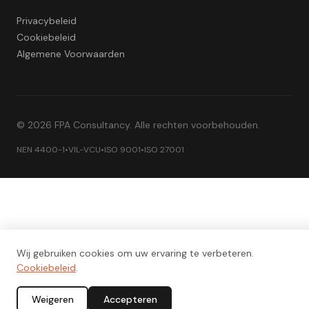
Privacybeleid
Cookiebeleid
Algemene Voorwaarden
©
2026
FPA Consultancy. Alle rechten voorbehouden.
NEN 4400-1
•
VIL-VCU
•
ISO 9001
•
ISO 27001
Wij gebruiken cookies om uw ervaring te verbeteren.
Cookiebeleid
.
Weigeren
Accepteren