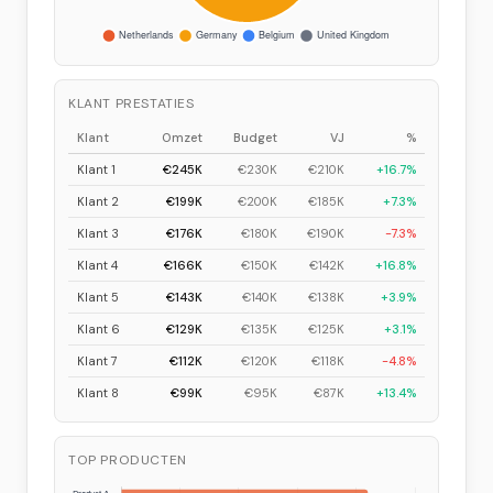
KLANT PRESTATIES
Klant
Omzet
Budget
VJ
%
Klant 1
€245K
€230K
€210K
+16.7%
Klant 2
€199K
€200K
€185K
+7.3%
Klant 3
€176K
€180K
€190K
-7.3%
Klant 4
€166K
€150K
€142K
+16.8%
Klant 5
€143K
€140K
€138K
+3.9%
Klant 6
€129K
€135K
€125K
+3.1%
Klant 7
€112K
€120K
€118K
-4.8%
Klant 8
€99K
€95K
€87K
+13.4%
TOP PRODUCTEN